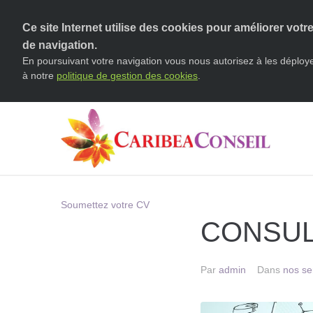
Ce site Internet utilise des cookies pour améliorer votr
de navigation.
En poursuivant votre navigation vous nous autorisez à les déplo
à notre
politique de gestion des cookies
.
Soumettez votre CV
CONSUL
Par
admin
Dans
nos se