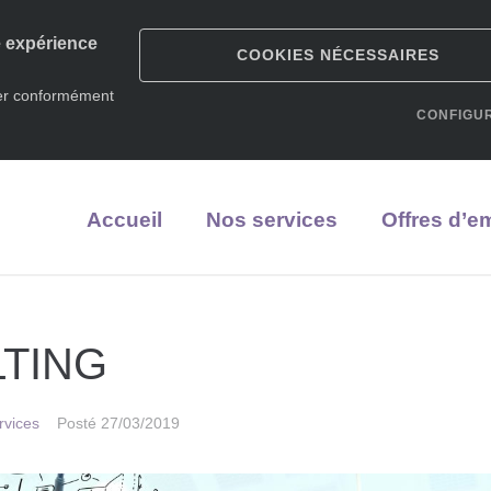
e expérience
COOKIES NÉCESSAIRES
yer conformément
CONFIGU
Accueil
Nos services
Offres d’e
TING
rvices
Posté
27/03/2019