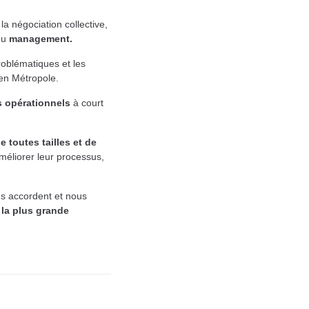
, la négociation collective,
du
management.
roblématiques et les
 en Métropole.
s opérationnels
à court
e toutes tailles et de
améliorer leur processus,
us accordent et nous
 la plus grande