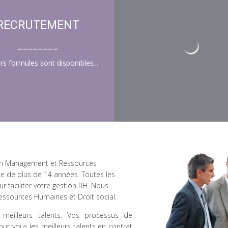
RECRUTEMENT
________
rs formules sont disponibles...
 en Management et Ressources
ce de plus de 14 années. Toutes les
 faciliter votre gestion RH. Nous
essources Humaines et Droit social.
 meilleurs talents. Vos processus de
ur vous les meilleurs talents en contrat