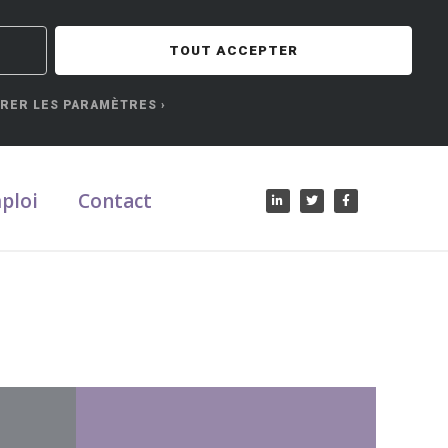
TOUT ACCEPTER
RER LES PARAMÈTRES
Consulting
ploi
Contact
________
Nous vous accompagnons dans la gestion
de vos ressources humaines.
En savoir plus