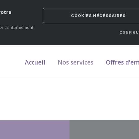
votre
COOKIES NÉCESSAIRES
oyer conformément
CONFIGU
Recrutement
Accueil
Nos services
Offres d’em
________
rs formules sont disponibles...
En savoir plus